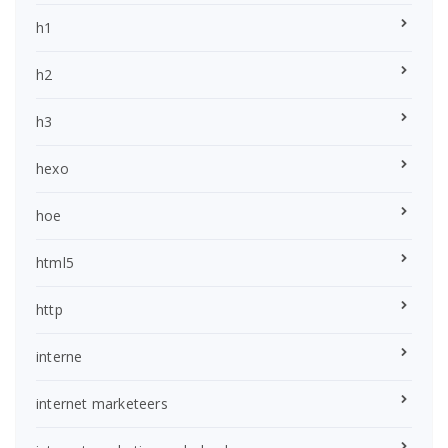
h1
h2
h3
hexo
hoe
html5
http
interne
internet marketeers