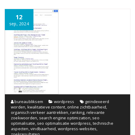
12
sep, 2024
bureaubliksem
wordpress
geïndexeerd
worden
,
kwalitatieve content
,
online zichtbaarheid
,
organisch verkeer aantrekken
,
ranking
,
relevante
zoekwoorden
,
search engine optimization
,
seo
optimalisatie
,
seo optimalisatie wordpress
,
technische
aspecten
,
vindbaarheid
,
wordpress-websites
,
zoekresultaten