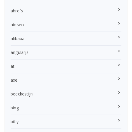
ahrefs
aioseo
alibaba
angularjs
at
axe
beeckestijn
bing
bitly