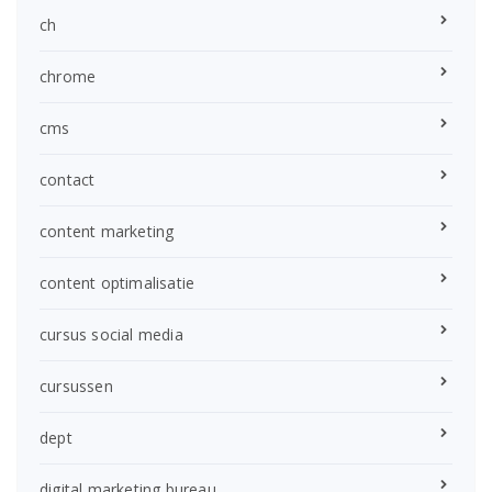
ch
chrome
cms
contact
content marketing
content optimalisatie
cursus social media
cursussen
dept
digital marketing bureau