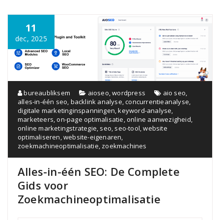
11
dec, 2025
bureaubliksem
aioseo
,
wordpress
aio seo
,
alles-in-één seo
,
backlink analyse
,
concurrentieanalyse
,
digitale marketinginspanningen
,
keyword-analyse
,
marketeers
,
on-page optimalisatie
,
online aanwezigheid
,
online marketingstrategie
,
seo
,
seo-tool
,
website
optimaliseren
,
website-eigenaren
,
zoekmachineoptimalisatie
,
zoekmachines
Alles-in-één SEO: De Complete
Gids voor
Zoekmachineoptimalisatie