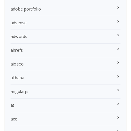
adobe portfolio
adsense
adwords
ahrefs
aioseo
alibaba
angularjs
at
axe