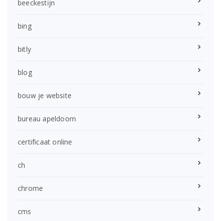
beeckestijn
bing
bitly
blog
bouw je website
bureau apeldoorn
certificaat online
ch
chrome
cms