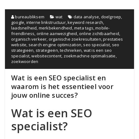
bureaubliksem
wat
data analyse
,
doelgroep
,
google
,
interne linkstructuur
,
keyword research
,
laadsnelheid
,
merkbekendheid
,
meta tags
,
mobile-
friendliness
,
online aanwezigheid
,
online zichtbaarheid
,
organisch verkeer
,
organische zoekresultaten
,
prestaties
website
,
search engine optimization
,
seo specialist
,
seo
strategieën
,
strategieën
,
technieken
,
wat is een seo
specialist
,
websitecontent
,
zoekmachine optimalisatie
,
zoekwoorden
Wat is een SEO specialist en
waarom is het essentieel voor
jouw online succes?
Wat is een SEO
specialist?