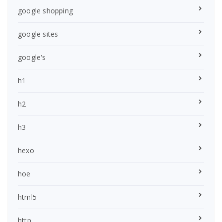
google shopping
google sites
google's
h1
h2
h3
hexo
hoe
html5
http