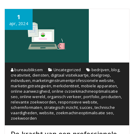
1
apr, 2024
bureaubliksem
Uncategorized
bedrijven
,
blog
,
creativiteit
,
diensten
,
digitaal visitekaartje
,
doelgroep
,
individuen
,
marketinginstrumentprofessionele website
,
marketingstrategieën
,
merkidentiteit
,
mobiele apparaten
,
online aanwezigheid
,
online cvzoekmachineoptimalisatie
seo
,
online wereld
,
organisch verkeer
,
portfolio
,
producten
,
relevante zoekwoorden
,
responsieve website
,
schermformaten
,
strategisch inzicht
,
succes
,
technische
vaardigheden
,
website
,
zoekmachineoptimalisatie seo
,
zoekwoorden
De kracht van een professionele