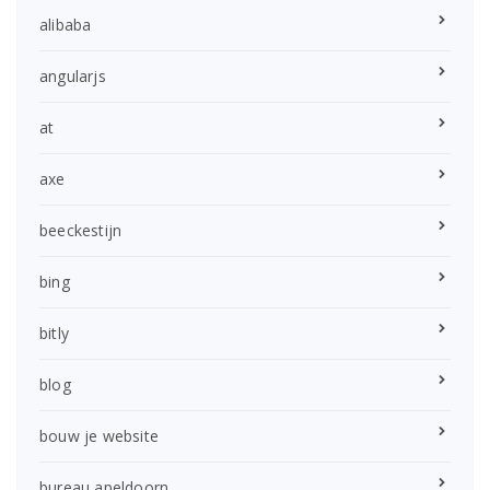
alibaba
angularjs
at
axe
beeckestijn
bing
bitly
blog
bouw je website
bureau apeldoorn