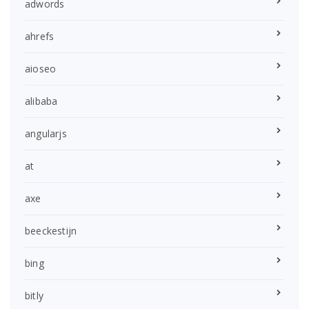
adwords
ahrefs
aioseo
alibaba
angularjs
at
axe
beeckestijn
bing
bitly