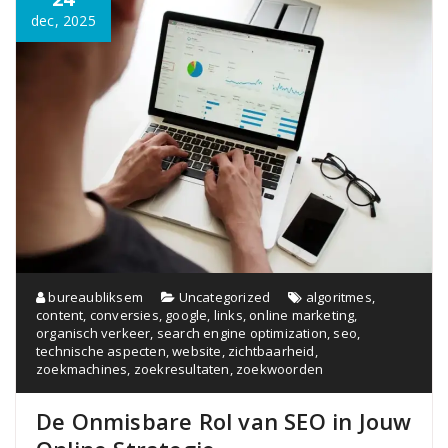
dec, 2025
bureaubliksem
Uncategorized
algoritmes
,
content
,
conversies
,
google
,
links
,
online marketing
,
organisch verkeer
,
search engine optimization
,
seo
,
technische aspecten
,
website
,
zichtbaarheid
,
zoekmachines
,
zoekresultaten
,
zoekwoorden
De Onmisbare Rol van SEO in Jouw