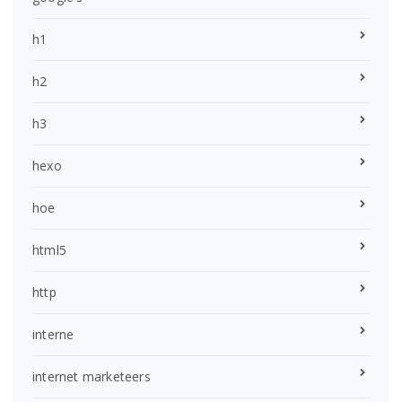
h1
h2
h3
hexo
hoe
html5
http
interne
internet marketeers