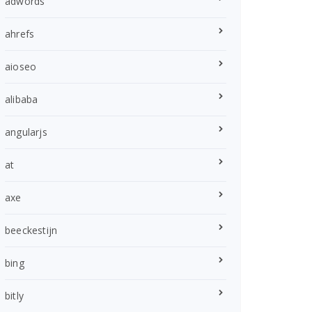
adwords
ahrefs
aioseo
alibaba
angularjs
at
axe
beeckestijn
bing
bitly