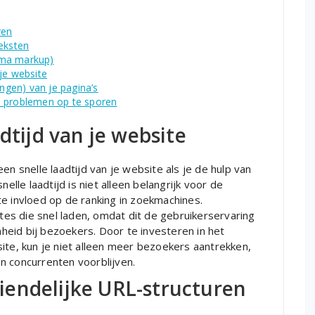
ren
teksten
ema markup)
je website
ingen) van je pagina’s
m problemen op te sporen
dtijd van je website
en snelle laadtijd van je website als je de hulp van
elle laadtijd is niet alleen belangrijk voor de
e invloed op de ranking in zoekmachines.
es die snel laden, omdat dit de gebruikerservaring
eid bij bezoekers. Door te investeren in het
ite, kun je niet alleen meer bezoekers aantrekken,
n concurrenten voorblijven.
endelijke URL-structuren