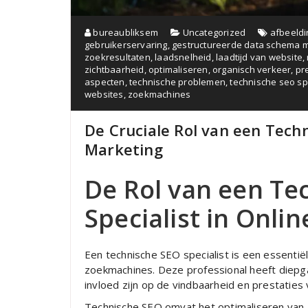
bureaubliksem
Uncategorized
afbeeldi
gebruikerservaring
,
gestructureerde data schema 
zoekresultaten
,
laadsnelheid
,
laadtijd van website
,
zichtbaarheid
,
optimaliseren
,
organisch verkeer
,
pr
aspecten
,
technische problemen
,
technische seo spe
websites
,
zoekmachines
De Cruciale Rol van een Techn
Marketing
De Rol van een Te
Specialist in Onli
Een technische SEO specialist is een essentië
zoekmachines. Deze professional heeft diepg
invloed zijn op de vindbaarheid en prestaties
Technische SEO omvat het optimaliseren van z