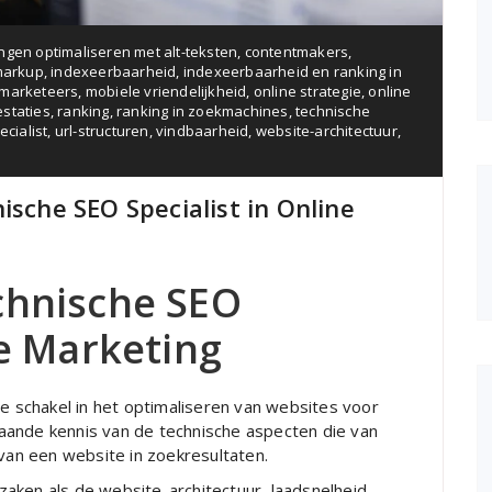
ngen optimaliseren met alt-teksten
,
contentmakers
,
markup
,
indexeerbaarheid
,
indexeerbaarheid en ranking in
marketeers
,
mobiele vriendelijkheid
,
online strategie
,
online
estaties
,
ranking
,
ranking in zoekmachines
,
technische
cialist
,
url-structuren
,
vindbaarheid
,
website-architectuur
,
ische SEO Specialist in Online
chnische SEO
ne Marketing
le schakel in het optimaliseren van websites voor
aande kennis van de technische aspecten die van
 van een website in zoekresultaten.
aken als de website-architectuur, laadsnelheid,