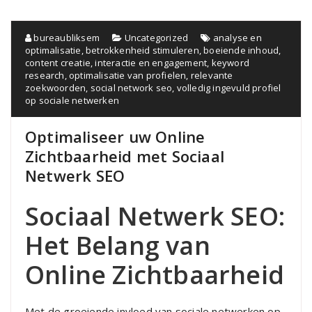
bureaubliksem
Uncategorized
analyse en
optimalisatie
,
betrokkenheid stimuleren
,
boeiende inhoud
,
content creatie
,
interactie en engagement
,
keyword
research
,
optimalisatie van profielen
,
relevante
zoekwoorden
,
social network seo
,
volledig ingevuld profiel
op sociale netwerken
Optimaliseer uw Online
Zichtbaarheid met Sociaal
Netwerk SEO
Sociaal Netwerk SEO:
Het Belang van
Online Zichtbaarheid
Met de groeiende invloed van sociale netwerken op