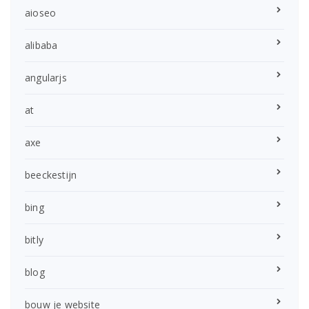
aioseo
alibaba
angularjs
at
axe
beeckestijn
bing
bitly
blog
bouw je website