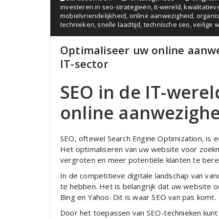
investeren in seo-strategieën
,
it-wereld
,
kwalitatiev
mobielvriendelijkheid
,
online aanwezigheid
,
organi
technieken
,
snelle laadtijd
,
technische seo
,
veilige 
Optimaliseer uw online aanwe
IT-sector
SEO in de IT-werel
online aanwezighe
SEO, oftewel Search Engine Optimization, is
Het optimaliseren van uw website voor zoekma
vergroten en meer potentiële klanten te bere
In de competitieve digitale landschap van va
te hebben. Het is belangrijk dat uw website 
Bing en Yahoo. Dit is waar SEO van pas komt.
Door het toepassen van SEO-technieken kunt 