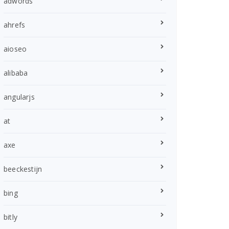
adwords
ahrefs
aioseo
alibaba
angularjs
at
axe
beeckestijn
bing
bitly