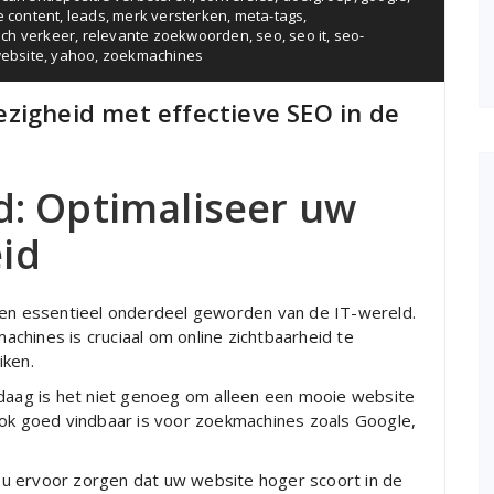
e content
,
leads
,
merk versterken
,
meta-tags
,
sch verkeer
,
relevante zoekwoorden
,
seo
,
seo it
,
seo-
website
,
yahoo
,
zoekmachines
zigheid met effectieve SEO in de
d: Optimaliseer uw
id
 een essentieel onderdeel geworden van de IT-wereld.
chines is cruciaal om online zichtbaarheid te
iken.
ndaag is het niet genoeg om alleen een mooie website
ook goed vindbaar is voor zoekmachines zoals Google,
u ervoor zorgen dat uw website hoger scoort in de