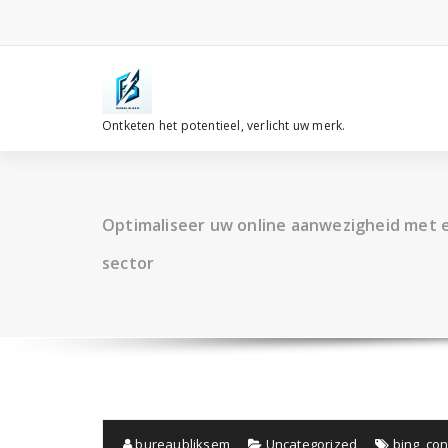
Spring
naar
de
inhoud
Ontketen het potentieel, verlicht uw merk.
Optimaliseer uw online aanwezigheid met e
sector
bureaubliksem
Uncategorized
bing
,
con