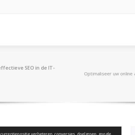
ffectieve SEO in de IT-
Optimaliseer uw online
currentiepositie verbeteren
,
conversies
,
doelgroep
,
google
,