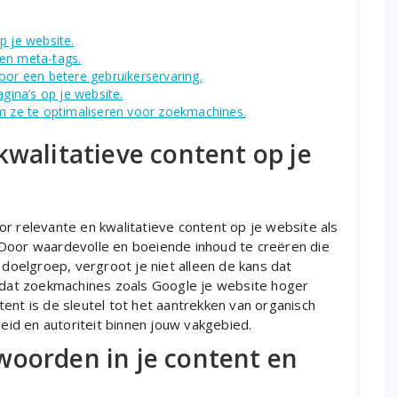
p je website.
 en meta-tags.
oor een betere gebruikerservaring.
agina’s op je website.
om ze te optimaliseren voor zoekmachines.
kwalitatieve content op je
r relevante en kwalitatieve content op je website als
 Door waardevolle en boeiende inhoud te creëren die
 doelgroep, vergroot je niet alleen de kans dat
k dat zoekmachines zoals Google je website hoger
ent is de sleutel tot het aantrekken van organisch
id en autoriteit binnen jouw vakgebied.
woorden in je content en