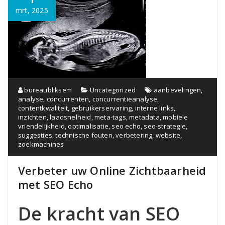
mrt, 2025
bureaubliksem
Uncategorized
aanbevelingen
,
analyse
,
concurrenten
,
concurrentieanalyse
,
contentkwaliteit
,
gebruikerservaring
,
interne links
,
inzichten
,
laadsnelheid
,
meta-tags
,
metadata
,
mobiele
vriendelijkheid
,
optimalisatie
,
seo echo
,
seo-strategie
,
suggesties
,
technische fouten
,
verbetering
,
website
,
zoekmachines
Verbeter uw Online Zichtbaarheid
met SEO Echo
De kracht van SEO