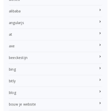
alibaba
angularjs
at
axe
beeckestijn
bing
bitly
blog
bouw je website