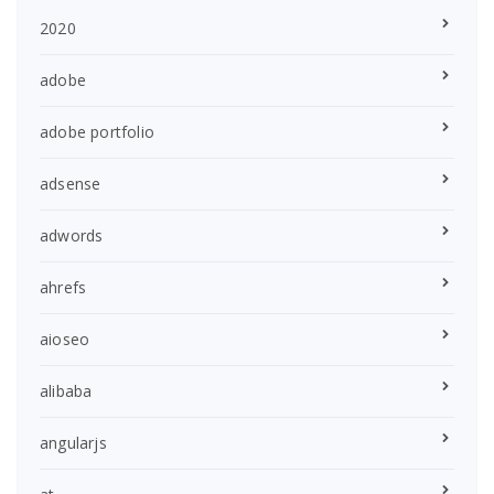
2020
adobe
adobe portfolio
adsense
adwords
ahrefs
aioseo
alibaba
angularjs