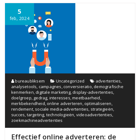
5
feb, 2024
bureaubliksem
Uncategorized
advertenties
,
analysetools
,
campagnes
,
conversieratio
,
demografische
kenmerken
,
digitale marketing
,
display-advertenties
,
doelgroep
,
gedrag
,
interesses
,
meetbaarheid
,
merkbekendheid
,
online adverteren
,
optimaliseren
,
rendement
,
sociale media-advertenties
,
strategieën
,
succes
,
targeting
,
technologieën
,
videoadvertenties
,
zoekmachineadvertenties
Effectief online adverteren: de