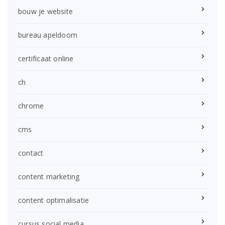
bouw je website
bureau apeldoorn
certificaat online
ch
chrome
cms
contact
content marketing
content optimalisatie
cursus social media