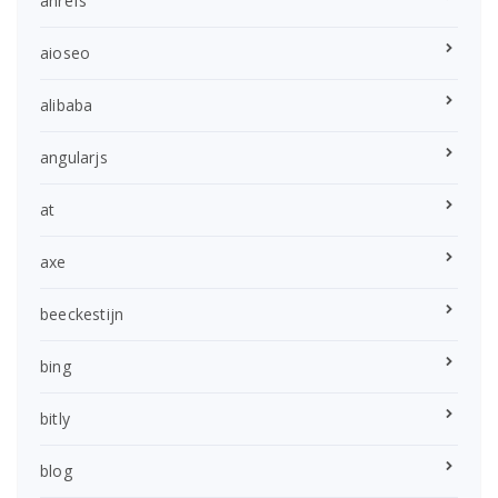
ahrefs
aioseo
alibaba
angularjs
at
axe
beeckestijn
bing
bitly
blog