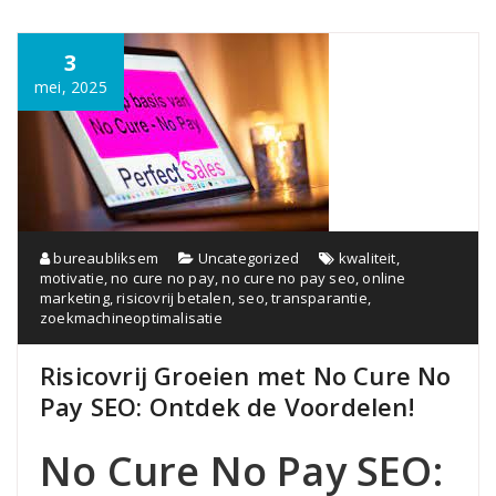
3
mei, 2025
bureaubliksem
Uncategorized
kwaliteit
,
motivatie
,
no cure no pay
,
no cure no pay seo
,
online
marketing
,
risicovrij betalen
,
seo
,
transparantie
,
zoekmachineoptimalisatie
Risicovrij Groeien met No Cure No
Pay SEO: Ontdek de Voordelen!
No Cure No Pay SEO: