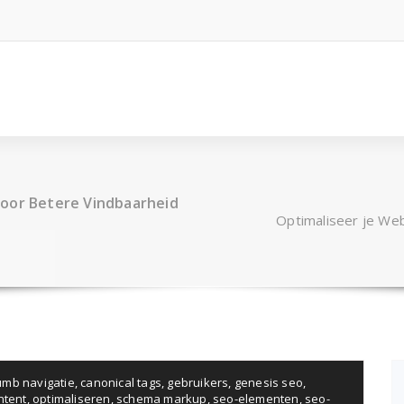
voor Betere Vindbaarheid
Optimaliseer je We
umb navigatie
,
canonical tags
,
gebruikers
,
genesis seo
,
ntent
,
optimaliseren
,
schema markup
,
seo-elementen
,
seo-