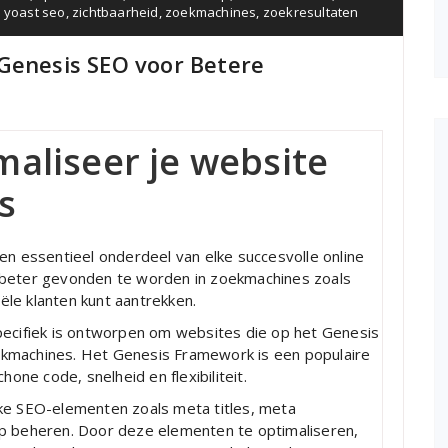
,
yoast seo
,
zichtbaarheid
,
zoekmachines
,
zoekresultaten
Genesis SEO voor Betere
maliseer je website
s
en essentieel onderdeel van elke succesvolle online
 beter gevonden te worden in zoekmachines zoals
le klanten kunt aantrekken.
pecifiek is ontworpen om websites die op het Genesis
ekmachines. Het Genesis Framework is een populaire
ne code, snelheid en flexibiliteit.
jke SEO-elementen zoals meta titles, meta
up beheren. Door deze elementen te optimaliseren,