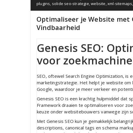
plugins
,
solide seo-strategie
,
website
,
xml-sitemaps
Optimaliseer je Website met 
Vindbaarheid
Genesis SEO: Opti
voor zoekmachine
SEO, oftewel Search Engine Optimization, is e
marketingstrategie. Het helpt je website om
Google, waardoor je meer verkeer en potentië
Genesis SEO is een krachtig hulpmiddel dat s
Framework draaien te optimaliseren voor zo
keuze onder websitebouwers vanwege zijn scho
Met Genesis SEO kun je gemakkelijk belangri
descriptions, canonical tags en schema mark