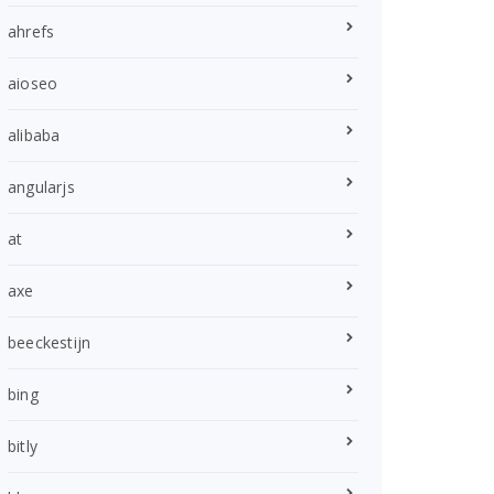
ahrefs
aioseo
alibaba
angularjs
at
axe
beeckestijn
bing
bitly