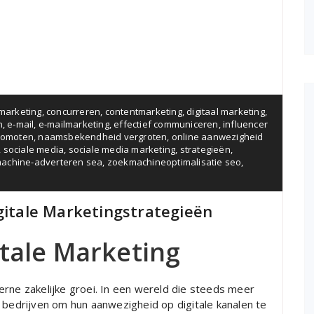
 marketing
,
concurreren
,
contentmarketing
,
digitaal marketing
,
n
,
e-mail
,
e-mailmarketing
,
effectief communiceren
,
influencer
romoten
,
naamsbekendheid vergroten
,
online aanwezigheid
,
sociale media
,
sociale media marketing
,
strategieën
,
achine-adverteren sea
,
zoekmachineoptimalisatie seo
,
igitale Marketingstrategieën
itale Marketing
erne zakelijke groei. In een wereld die steeds meer
 bedrijven om hun aanwezigheid op digitale kanalen te