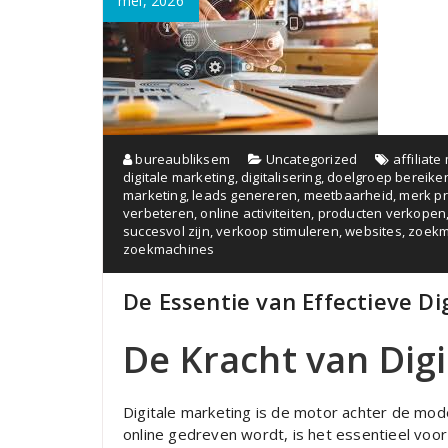
mei, 2026
bureaubliksem
Uncategorized
affiliate
digitale marketing
,
digitalisering
,
doelgroep bereike
marketing
,
leads genereren
,
meetbaarheid
,
merk p
verbeteren
,
online activiteiten
,
producten verkopen
succesvol zijn
,
verkoop stimuleren
,
websites
,
zoekm
zoekmachines
De Essentie van Effectieve D
De Kracht van Dig
Digitale marketing is de motor achter de mod
online gedreven wordt, is het essentieel voor