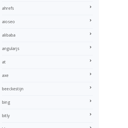
ahrefs
aioseo
alibaba
angularjs
at
axe
beeckestijn
bing
bitly