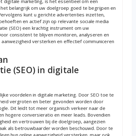
digitale marketing, is het essentieel om een
s het belangrijk om uw doelgroep goed te begrijpen en
 Vervolgens kunt u gerichte advertenties inzetten,
behoeften en actief zijn op relevante sociale media
atie (SEO) een krachtig instrument om uw
oor consistent te blijven monitoren, analyseren en
ne aanwezigheid versterken en effectief communiceren
an
e (SEO) in digitale
ijke voordelen in digitale marketing. Door SEO toe te
arheid vergroten en beter gevonden worden door
gle. Dit leidt tot meer organisch verkeer naar de
 een hogere conversieratio en meer leads. Bovendien
gheid en vertrouwen bij de doelgroep, aangezien
 vaak als betrouwbaarder worden beschouwd. Door te
alleen hun online aanwezigheid versterken, maar ook