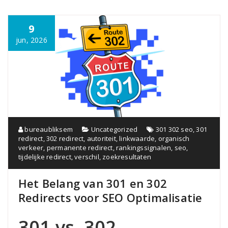
9
jun, 2026
bureaubliksem
Uncategorized
301 302 seo
,
301
redirect
,
302 redirect
,
autoriteit
,
linkwaarde
,
organisch
verkeer
,
permanente redirect
,
rankingssignalen
,
seo
,
tijdelijke redirect
,
verschil
,
zoekresultaten
Het Belang van 301 en 302
Redirects voor SEO Optimalisatie
301 vs. 302