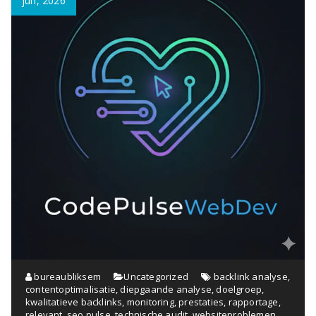
jun, 2026
bureaubliksem
Uncategorized
backlink analyse
,
contentoptimalisatie
,
diepgaande analyse
,
doelgroep
,
kwalitatieve backlinks
,
monitoring
,
prestaties
,
rapportage
,
relevant
,
seo pulse
,
technische audit
,
websiteproblemen
,