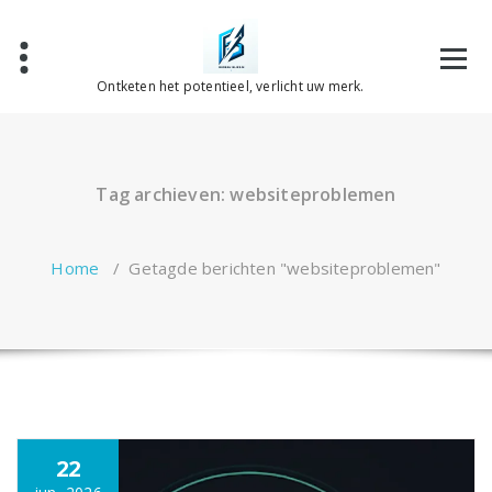
Spring
naar
de
inhoud
Ontketen het potentieel, verlicht uw merk.
Tag archieven: websiteproblemen
Home
/
Getagde berichten "websiteproblemen"
22