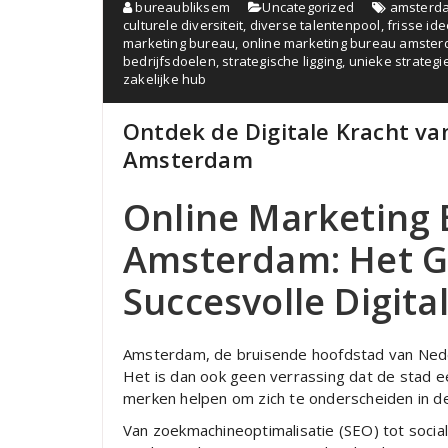
bureaubliksem
Uncategorized
amsterd
culturele diversiteit
,
diverse talentenpool
,
frisse id
marketing bureau
,
online marketing bureau amste
bedrijfsdoelen
,
strategische ligging
,
unieke strategi
zakelijke hub
Ontdek de Digitale Kracht va
Amsterdam
Online Marketing 
Amsterdam: Het G
Succesvolle Digit
Amsterdam, de bruisende hoofdstad van Nederl
Het is dan ook geen verrassing dat de stad e
merken helpen om zich te onderscheiden in de
Van zoekmachineoptimalisatie (SEO) tot social