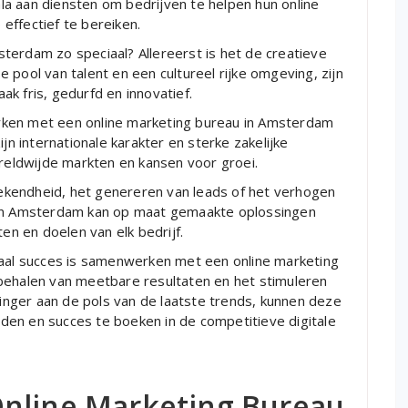
a aan diensten om bedrijven te helpen hun online
effectief te bereiken.
terdam zo speciaal? Allereerst is het de creatieve
 pool van talent en een cultureel rijke omgeving, zijn
k fris, gedurfd en innovatief.
rken met een online marketing bureau in Amsterdam
jn internationale karakter en sterke zakelijke
eldwijde markten en kansen voor groei.
kendheid, het genereren van leads of het verhogen
 in Amsterdam kan op maat gemaakte oplossingen
ten en doelen van elk bedrijf.
taal succes is samenwerken met een online marketing
behalen van meetbare resultaten en het stimuleren
 vinger aan de pols van de laatste trends, kunnen deze
en en succes te boeken in de competitieve digitale
Online Marketing Bureau