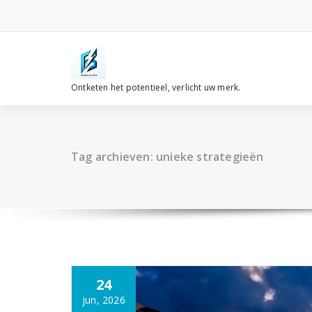
Spring
naar
de
inhoud
Ontketen het potentieel, verlicht uw merk.
Tag archieven: unieke strategieën
24
jun, 2026