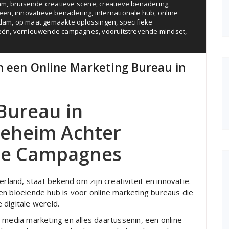
am
,
bruisende creatieve scene
,
creatieve benadering
,
eeën
,
innovatieve benadering
,
internationale hub
,
online
rdam
,
op maat gemaakte oplossingen
,
specifieke
eën
,
vernieuwende campagnes
,
vooruitstrevende mindset
,
n een Online Marketing Bureau in
Bureau in
eheim Achter
ale Campagnes
and, staat bekend om zijn creativiteit en innovatie.
en bloeiende hub is voor online marketing bureaus die
 digitale wereld.
 media marketing en alles daartussenin, een online