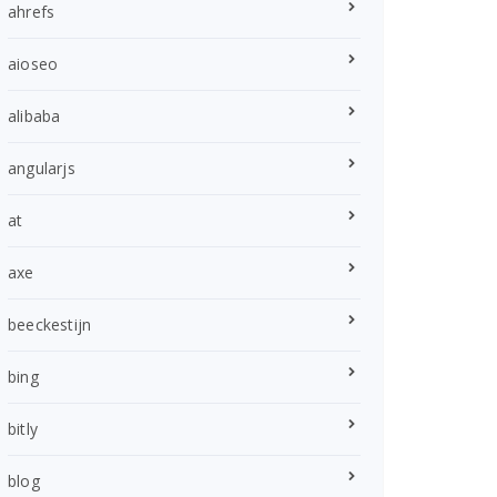
ahrefs
aioseo
alibaba
angularjs
at
axe
beeckestijn
bing
bitly
blog