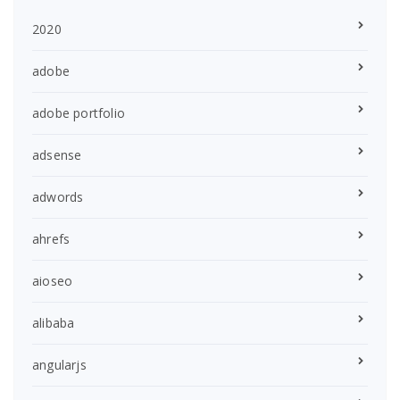
2020
adobe
adobe portfolio
adsense
adwords
ahrefs
aioseo
alibaba
angularjs