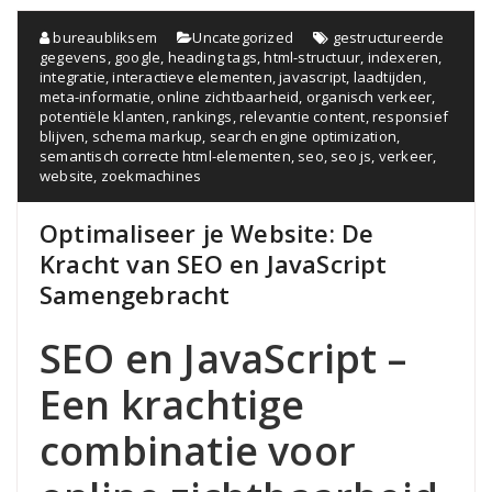
bureaubliksem
Uncategorized
gestructureerde
gegevens
,
google
,
heading tags
,
html-structuur
,
indexeren
,
integratie
,
interactieve elementen
,
javascript
,
laadtijden
,
meta-informatie
,
online zichtbaarheid
,
organisch verkeer
,
potentiële klanten
,
rankings
,
relevantie content
,
responsief
blijven
,
schema markup
,
search engine optimization
,
semantisch correcte html-elementen
,
seo
,
seo js
,
verkeer
,
website
,
zoekmachines
Optimaliseer je Website: De
Kracht van SEO en JavaScript
Samengebracht
SEO en JavaScript –
Een krachtige
combinatie voor