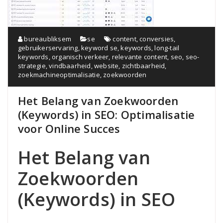
bureaubliksem
se
content
,
conversies
,
gebruikerservaring
,
keyword se
,
keywords
,
long-tail
keywords
,
organisch verkeer
,
relevante content
,
seo
,
seo-
strategie
,
vindbaarheid
,
website
,
zichtbaarheid
,
zoekmachineoptimalisatie
,
zoekwoorden
Het Belang van Zoekwoorden
(Keywords) in SEO: Optimalisatie
voor Online Succes
Het Belang van
Zoekwoorden
(Keywords) in SEO