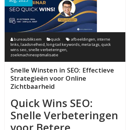
aug, 2025
bureaubliksem
quick
afbeeldingen
,
interne
links
,
laadsnelheid
,
long-tail keywords
,
meta tags
,
quick
wins seo
,
snelle verbeteringen
,
zoekmachineoptimalisatie
Snelle Winsten in SEO: Effectieve
Strategieën voor Online
Zichtbaarheid
Quick Wins SEO:
Snelle Verbeteringen
voor Betere