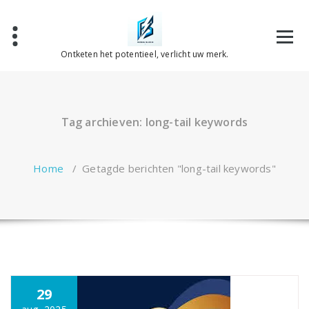
Spring
naar
de
inhoud
Ontketen het potentieel, verlicht uw merk.
Tag archieven: long-tail keywords
Home
/
Getagde berichten "long-tail keywords"
29