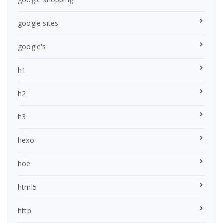
google sites
google's
h1
h2
h3
hexo
hoe
html5
http