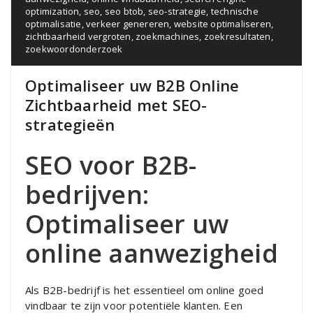
optimization
,
seo
,
seo btob
,
seo-strategie
,
technische
optimalisatie
,
verkeer genereren
,
website optimaliseren
,
zichtbaarheid vergroten
,
zoekmachines
,
zoekresultaten
,
zoekwoordonderzoek
Optimaliseer uw B2B Online
Zichtbaarheid met SEO-
strategieën
SEO voor B2B-
bedrijven:
Optimaliseer uw
online aanwezigheid
Als B2B-bedrijf is het essentieel om online goed
vindbaar te zijn voor potentiële klanten. Een