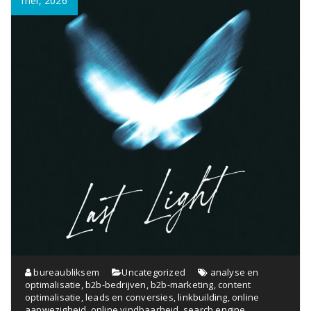
mei, 2026
bureaubliksem
Uncategorized
analyse en
optimalisatie
,
b2b-bedrijven
,
b2b-marketing
,
content
optimalisatie
,
leads en conversies
,
linkbuilding
,
online
aanwezigheid
,
online vindbaarheid
,
search engine