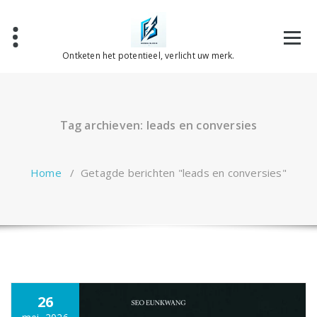
Spring
naar
de
inhoud
Ontketen het potentieel, verlicht uw merk.
Tag archieven: leads en conversies
Home
/
Getagde berichten "leads en conversies"
26