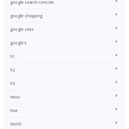
google search console
google shopping
google sites
google's
h1
h2
h3
hexo
hoe
html5