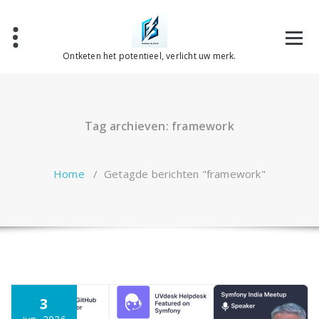
Spring
naar
de
inhoud
Ontketen het potentieel, verlicht uw merk.
Tag archieven: framework
Home
/
Getagde berichten "framework"
3