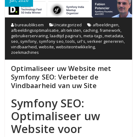
jun, 2026
bureaubliksem
Uncategorized
afbeeldingen
,
afbeeldingsoptimalisatie
,
alt-teksten
,
caching
,
framework
,
gebruikerservaring
,
laadtijd pagina's
,
meta-tags
,
metadata
,
seo
,
symfony
,
symfony seo
,
tools
,
url's
,
verkeer genereren
,
vindbaarheid
,
website
,
websiteontwikkeling
,
zoekmachines
Optimaliseer uw Website met
Symfony SEO: Verbeter de
Vindbaarheid van uw Site
Symfony SEO:
Optimaliseer uw
Website voor