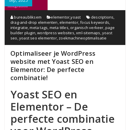
sep, 2025
bureaubliksem
elementor
,
yoast
descriptions
,
drag-and-drop elementen
,
elementor
,
focus keywords
,
integratie
,
meta tags
,
meta titles
,
organisch verkeer
,
page
builder plugin
,
wordpress websites
,
xml-sitemaps
,
yoast
seo
,
yoast seo elementor
,
zoekmachineoptimalisatie
Optimaliseer je WordPress
website met Yoast SEO en
Elementor: De perfecte
combinatie!
Yoast SEO en
Elementor – De
perfecte combinatie