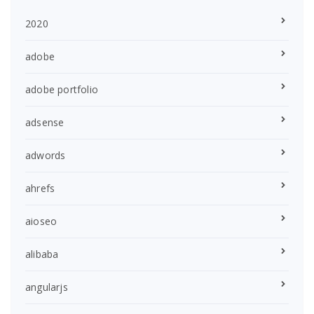
2020
adobe
adobe portfolio
adsense
adwords
ahrefs
aioseo
alibaba
angularjs