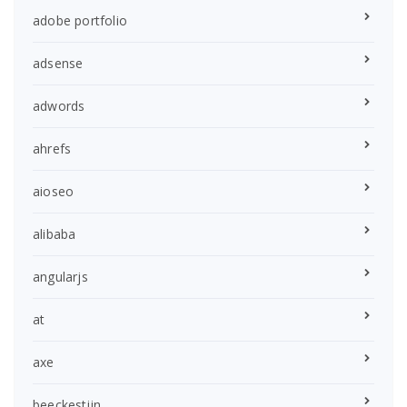
adobe portfolio
adsense
adwords
ahrefs
aioseo
alibaba
angularjs
at
axe
beeckestijn