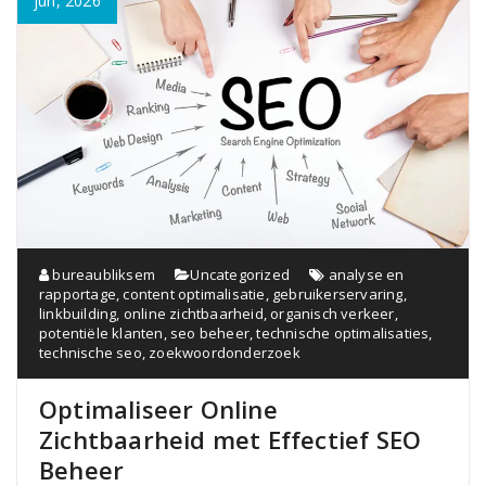
jun, 2026
bureaubliksem
Uncategorized
analyse en
rapportage
,
content optimalisatie
,
gebruikerservaring
,
linkbuilding
,
online zichtbaarheid
,
organisch verkeer
,
potentiële klanten
,
seo beheer
,
technische optimalisaties
,
technische seo
,
zoekwoordonderzoek
Optimaliseer Online
Zichtbaarheid met Effectief SEO
Beheer