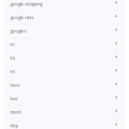
google shopping
google sites
google's
h1
h2
h3
hexo
hoe
html5
http