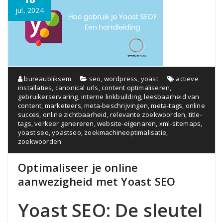
jul, 2024
bureaubliksem
seo
,
wordpress
,
yoast
actieve
installaties
,
canonical urls
,
content optimaliseren
,
gebruikerservaring
,
interne linkbuilding
,
leesbaarheid van
content
,
marketeers
,
meta-beschrijvingen
,
meta-tags
,
online
succes
,
online zichtbaarheid
,
relevante zoekwoorden
,
title-
tags
,
verkeer genereren
,
website-eigenaren
,
xml-sitemaps
,
yoast seo
,
yoastseo
,
zoekmachineoptimalisatie
,
zoekwoorden
Optimaliseer je online
aanwezigheid met Yoast SEO
Yoast SEO: De sleutel