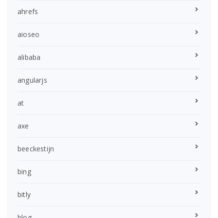
ahrefs
aioseo
alibaba
angularjs
at
axe
beeckestijn
bing
bitly
blog