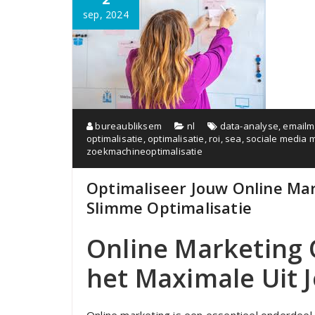
sep, 2024
bureaubliksem
nl
data-analyse
,
emailm
optimalisatie
,
optimalisatie
,
roi
,
sea
,
sociale media 
zoekmachineoptimalisatie
Optimaliseer Jouw Online Mar
Slimme Optimalisatie
Online Marketing 
het Maximale Uit J