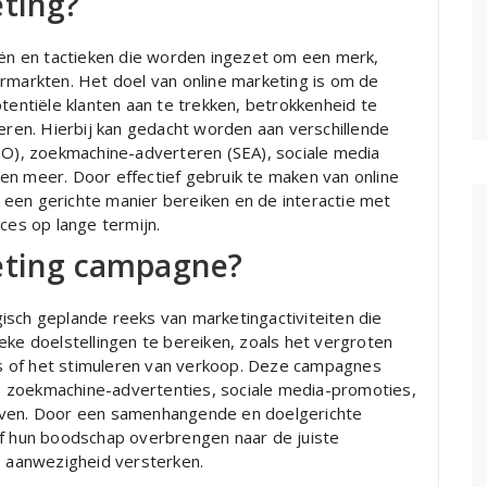
eting?
ieën en tactieken die worden ingezet om een merk,
ermarkten. Het doel van online marketing is om de
otentiële klanten aan te trekken, betrokkenheid te
reren. Hierbij kan gedacht worden aan verschillende
SEO), zoekmachine-adverteren (SEA), sociale media
en meer. Door effectief gebruik te maken van online
een gerichte manier bereiken en de interactie met
ces op lange termijn.
keting campagne?
isch geplande reeks van marketingactiviteiten die
eke doelstellingen te bereiken, zoals het vergroten
s of het stimuleren van verkoop. Deze campagnes
 zoekmachine-advertenties, sociale media-promoties,
ieven. Door een samenhangende en doelgerichte
ef hun boodschap overbrengen naar de juiste
e aanwezigheid versterken.