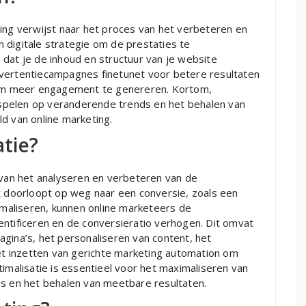
ting verwijst naar het proces van het verbeteren en
 digitale strategie om de prestaties te
 dat je de inhoud en structuur van je website
dvertentiecampagnes finetunet voor betere resultaten
t om meer engagement te genereren. Kortom,
e spelen op veranderende trends en het behalen van
d van online marketing.
atie?
s van het analyseren en verbeteren van de
nt doorloopt op weg naar een conversie, zoals een
timaliseren, kunnen online marketeers de
entificeren en de conversieratio verhogen. Dit omvat
gina’s, het personaliseren van content, het
t inzetten van gerichte marketing automation om
timalisatie is essentieel voor het maximaliseren van
es en het behalen van meetbare resultaten.