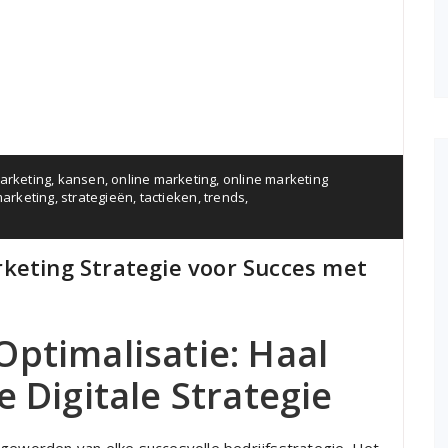
arketing
,
kansen
,
online marketing
,
online marketing
marketing
,
strategieën
,
tactieken
,
trends
,
keting Strategie voor Succes met
Optimalisatie: Haal
e Digitale Strategie