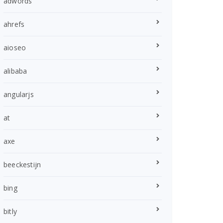
adwords
ahrefs
aioseo
alibaba
angularjs
at
axe
beeckestijn
bing
bitly