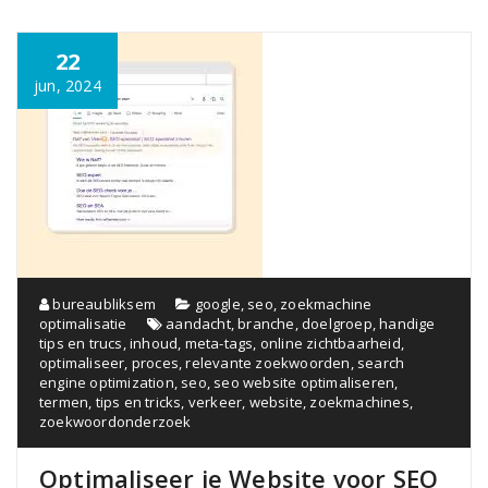
22
jun, 2024
bureaubliksem
google
,
seo
,
zoekmachine
optimalisatie
aandacht
,
branche
,
doelgroep
,
handige
tips en trucs
,
inhoud
,
meta-tags
,
online zichtbaarheid
,
optimaliseer
,
proces
,
relevante zoekwoorden
,
search
engine optimization
,
seo
,
seo website optimaliseren
,
termen
,
tips en tricks
,
verkeer
,
website
,
zoekmachines
,
zoekwoordonderzoek
Optimaliseer je Website voor SEO