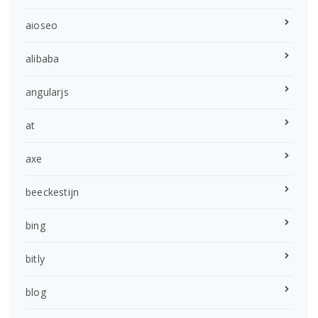
aioseo
alibaba
angularjs
at
axe
beeckestijn
bing
bitly
blog