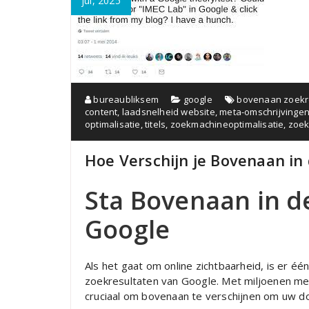
jul, 2025
bureaubliksem
google
bovenaan zoekre
content
,
laadsnelheid website
,
meta-omschrijvinge
optimalisatie
,
titels
,
zoekmachineoptimalisatie
,
zoek
Hoe Verschijn je Bovenaan in
Sta Bovenaan in d
Google
Als het gaat om online zichtbaarheid, is er één
zoekresultaten van Google. Met miljoenen men
cruciaal om bovenaan te verschijnen om uw do