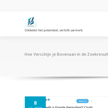
Spring
naar
de
inhoud
Ontketen het potentieel, verlicht uw merk.
Hoe Verschijn je Bovenaan in de Zoekresul
8