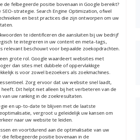
e de felbegeerde positie bovenaan in Google bereikt?
 SEO-strategie. Search Engine Optimization, ofwel
echnieken en best practices die zijn ontworpen om uw
taten.
woorden te identificeren die aansluiten bij uw bedrijf
isch te integreren in uw content en meta-tags,
ls relevant beschouwt voor bepaalde zoekopdrachten.
t een grote rol. Google waardeert websites met
hoger dan sites met dubbele of oppervlakkige
kkelijk is voor zowel bezoekers als zoekmachines.
 essentieel. Zorg ervoor dat uw website snel laadt,
r heeft. Dit helpt niet alleen bij het verbeteren van de
 van uw ranking in de zoekresultaten.
ie en up-to-date te blijven met de laatste
optimalisatie, vergroot u geleidelijk uw kansen om
rkeer naar uw website te leiden.
ssen en voortdurend aan de optimalisatie van uw
r die felbegeerde positie bovenaan in de