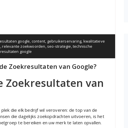
sultaten google
,
content
,
gebruikerservaring
,
kwalitatieve
n
,
relevante zoekwoorden
,
seo-strategie
,
technische
resultaten google
 de Zoekresultaten van Google?
e Zoekresultaten van
 plek die elk bedrijf wil veroveren: de top van de
sen die dagelijks zoekopdrachten uitvoeren, is het
elgroep te bereiken en uw merk te laten opvallen.