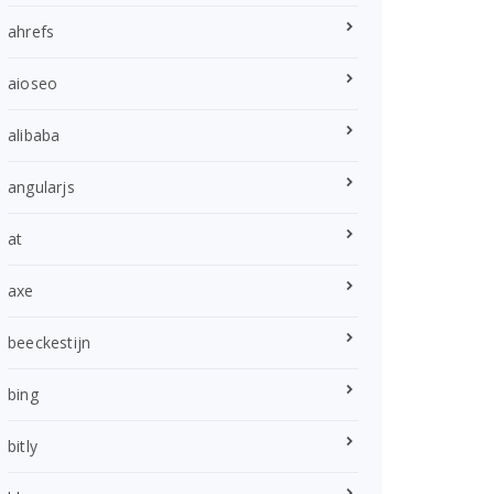
ahrefs
aioseo
alibaba
angularjs
at
axe
beeckestijn
bing
bitly