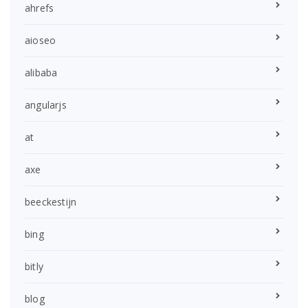
ahrefs
aioseo
alibaba
angularjs
at
axe
beeckestijn
bing
bitly
blog