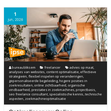
1
jun, 2026
bureaubliksem
freelancer
advies op maat
,
analyses van websites
,
content optimalisatie
,
effectieve
strategieën
,
flexibel inspelen op veranderingen
,
gepersonaliseerde begeleiding
,
hogere posities in
zoekresultaten
,
online zichtbaarheid
,
organische
vindbaarheid
,
prestaties in zoekmachines
,
projectbasis
,
seo freelance consultant
,
specialistische kennis
,
technische
aspecten
,
zoekmachineoptimalisatie