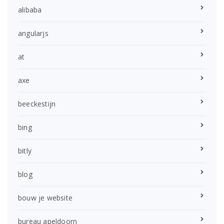
alibaba
angularjs
at
axe
beeckestijn
bing
bitly
blog
bouw je website
bureau apeldoorn