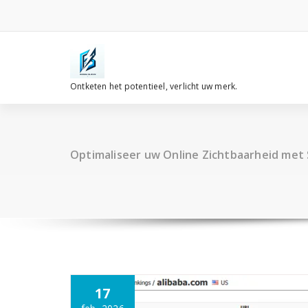
Spring
naar
de
inhoud
Ontketen het potentieel, verlicht uw merk.
Optimaliseer uw Online Zichtbaarheid met 
17