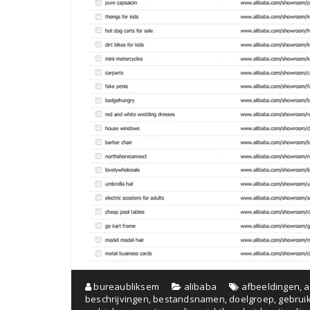
bureaubliksem
alibaba
afbeeldingen
,
a
beschrijvingen
,
bestandsnamen
,
doelgroep
,
gebrui