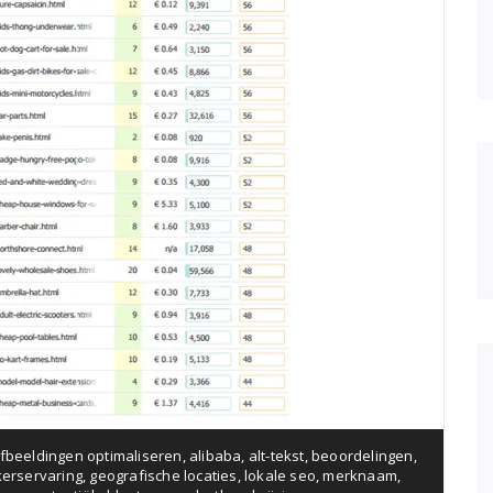
fbeeldingen optimaliseren
,
alibaba
,
alt-tekst
,
beoordelingen
,
kerservaring
,
geografische locaties
,
lokale seo
,
merknaam
,