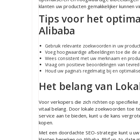
klanten uw producten gemakkelijker kunnen vi
Tips voor het optim
Alibaba
Gebruik relevante zoekwoorden in uw productt
Voeg hoogwaardige afbeeldingen toe die de a
Wees consistent met uw merknaam en produc
Vraag om positieve beoordelingen van tevred
Houd uw pagina’s regelmatig bij en optimalis
Het belang van Loka
Voor verkopers die zich richten op specifieke 
vitaal belang. Door lokale zoekwoorden toe t
service aan te bieden, kunt u de kans vergro
kopen.
Met een doordachte SEO-strategie kunt u uw 
klanten bereiken op Alibaba. Blijf up-to-date