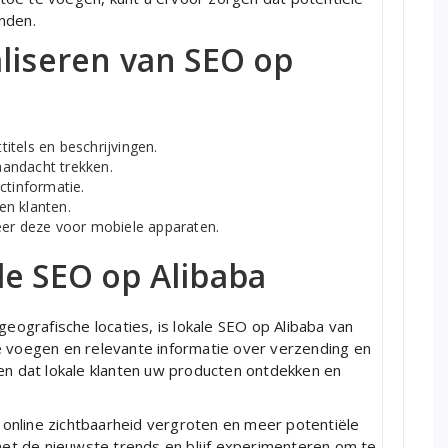
nden.
aliseren van SEO op
itels en beschrijvingen.
andacht trekken.
tinformatie.
en klanten.
eer deze voor mobiele apparaten.
le SEO op Alibaba
geografische locaties, is lokale SEO op Alibaba van
e voegen en relevante informatie over verzending en
ten dat lokale klanten uw producten ontdekken en
online zichtbaarheid vergroten en meer potentiële
 met de nieuwste trends en blijf experimenteren om te