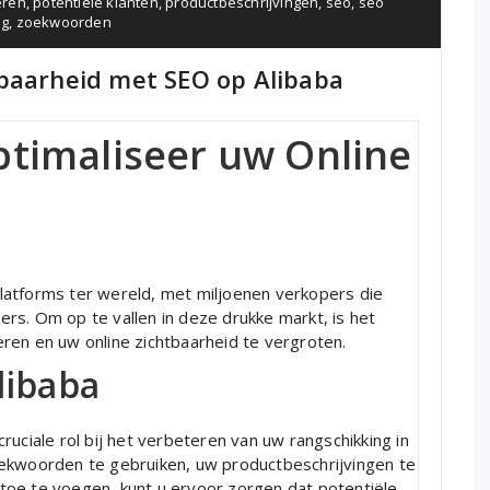
eren
,
potentiële klanten
,
productbeschrijvingen
,
seo
,
seo
ng
,
zoekwoorden
tbaarheid met SEO op Alibaba
ptimaliseer uw Online
latforms ter wereld, met miljoenen verkopers die
rs. Om op te vallen in deze drukke markt, is het
ren en uw online zichtbaarheid te vergroten.
libaba
ruciale rol bij het verbeteren van uw rangschikking in
oekwoorden te gebruiken, uw productbeschrijvingen te
toe te voegen, kunt u ervoor zorgen dat potentiële