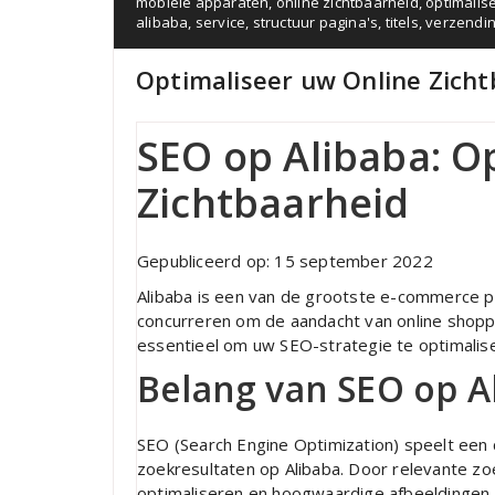
mobiele apparaten
,
online zichtbaarheid
,
optimalis
alibaba
,
service
,
structuur pagina's
,
titels
,
verzendi
Optimaliseer uw Online Zich
SEO op Alibaba: O
Zichtbaarheid
Gepubliceerd op: 15 september 2022
Alibaba is een van de grootste e-commerce p
concurreren om de aandacht van online shoppe
essentieel om uw SEO-strategie te optimalise
Belang van SEO op A
SEO (Search Engine Optimization) speelt een c
zoekresultaten op Alibaba. Door relevante z
optimaliseren en hoogwaardige afbeeldingen 