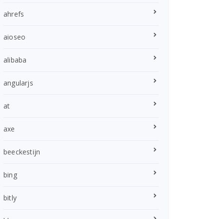
ahrefs
aioseo
alibaba
angularjs
at
axe
beeckestijn
bing
bitly