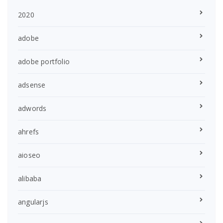
2020
adobe
adobe portfolio
adsense
adwords
ahrefs
aioseo
alibaba
angularjs