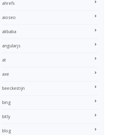
ahrefs
aioseo
alibaba
angularjs
at
axe
beeckestijn
bing
bitly
blog