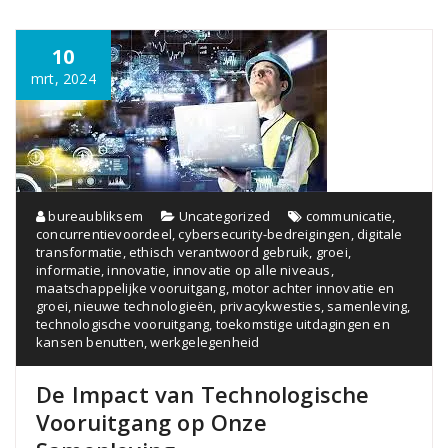
10
mrt, 2024
bureaubliksem
Uncategorized
communicatie
,
concurrentievoordeel
,
cybersecurity-bedreigingen
,
digitale
transformatie
,
ethisch verantwoord gebruik
,
groei
,
informatie
,
innovatie
,
innovatie op alle niveaus
,
maatschappelijke vooruitgang
,
motor achter innovatie en
groei
,
nieuwe technologieën
,
privacykwesties
,
samenleving
,
technologische vooruitgang
,
toekomstige uitdagingen en
kansen benutten
,
werkgelegenheid
De Impact van Technologische
Vooruitgang op Onze