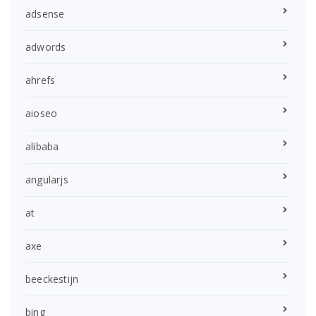
adsense
adwords
ahrefs
aioseo
alibaba
angularjs
at
axe
beeckestijn
bing