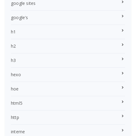
google sites
google's
h1
h2
h3
hexo
hoe
html5
http
interne